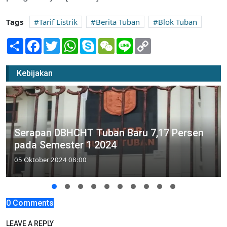
Tags
Tarif Listrik
Berita Tuban
Blok Tuban
Share
Facebook
Twitter
WhatsApp
Skype
WeChat
Line
Copy
Link
Kebijakan
Serapan DBHCHT Tuban Baru 7,17 Persen
pada Semester 1 2024
05 Oktober 2024 08:00
0 Comments
LEAVE A REPLY