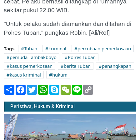
cepat. Pelaku berhasil ditangkap di rumahnya
sekitar pukul 22.00 WIB.
"Untuk pelaku sudah diamankan dan ditahan di
Polres Tuban," pungkas Robin. [Ali/Rof]
Tags
Tuban
kriminal
percobaan pemerkosaan
pemuda Tambakboyo
Polres Tuban
kasus pemerkosaan
berita Tuban
penangkapan
kasus kriminal
hukum
Share
Facebook
Twitter
WhatsApp
Skype
WeChat
Line
Copy
Link
Peristiwa, Hukum & Kriminal