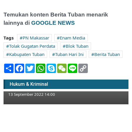
Temukan konten Berita Tuban menarik
lainnya di
GOOGLE NEWS
Tags
PN Makassar
Enam Media
Tolak Gugatan Perdata
Blok Tuban
Kabupaten Tuban
Tuban Hari Ini
Berita Tuban
Share
Facebook
Twitter
WhatsApp
Skype
WeChat
Line
Copy
Link
Waspada Modus Penipuan, Jangan Beri
Data Pribadi di Pesan Perubahan Tarif
Hukum & Kriminal
Transfer Bank
13 September 2022 14:00