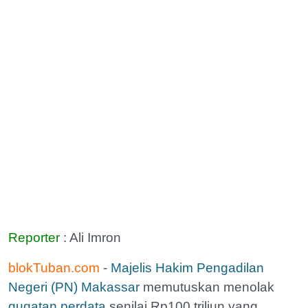
Reporter
: Ali Imron
blokTuban.com
-
Majelis Hakim Pengadilan
Negeri (PN) Makassar
memutuskan menolak
gugatan perdata
senilai Rp100 triliun yang