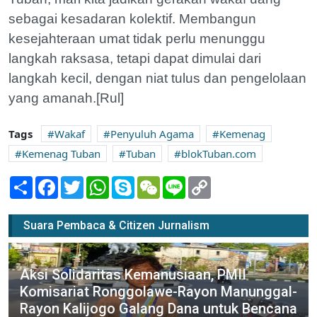
sebagai kesadaran kolektif. Membangun
kesejahteraan umat tidak perlu menunggu
langkah raksasa, tetapi dapat dimulai dari
langkah kecil, dengan niat tulus dan pengelolaan
yang amanah.[Rul]
Tags
Wakaf
Penyuluh Agama
Kemenag
Kemenag Tuban
Tuban
blokTuban.com
Share
Facebook
Twitter
WhatsApp
Skype
WeChat
Line
Copy
Link
Suara Pembaca & Citizen Jurnalism
Aksi Solidaritas Kemanusiaan, PMII
Komisariat Ronggolawe-Rayon Manunggal-
Rayon Kalijogo Galang Dana untuk Bencana