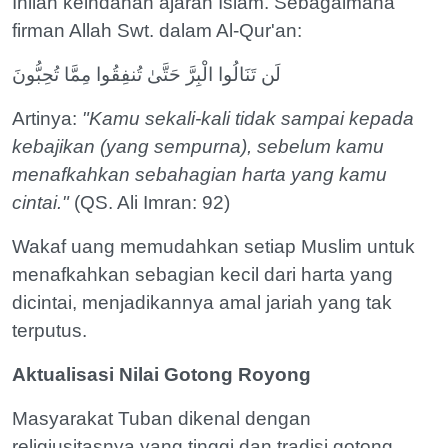
Inilah keindahan ajaran Islam. Sebagaimana
firman Allah Swt. dalam Al-Qur'an:
لَن تَنَالُوا الْبِرَّ حَتَّىٰ تُنفِقُوا مِمَّا تُحِبُّونَ
Artinya:
"Kamu sekali-kali tidak sampai kepada
kebajikan (yang sempurna), sebelum kamu
menafkahkan sebahagian harta yang kamu
cintai."
(QS. Ali Imran: 92)
Wakaf uang memudahkan setiap Muslim untuk
menafkahkan sebagian kecil dari harta yang
dicintai, menjadikannya amal jariah yang tak
terputus.
Aktualisasi Nilai Gotong Royong
Masyarakat Tuban dikenal dengan
religiusitasnya yang tinggi dan tradisi gotong