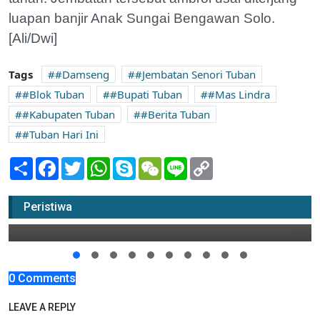
luapan banjir Anak Sungai Bengawan Solo.
[Ali/Dwi]
Tags
#Damseng
#Jembatan Senori Tuban
#Blok Tuban
#Bupati Tuban
#Mas Lindra
#Kabupaten Tuban
#Berita Tuban
#Tuban Hari Ini
Share
Facebook
Twitter
WhatsApp
Skype
WeChat
Line
Copy
Link
600 Meter Ruas Bulu-Jatirogo Tuban
Selesai Dicor
Peristiwa
26 September 2023 17:00
0 Comments
LEAVE A REPLY