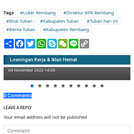
Tags
Loker Rembang
Direktur BPR Rembang
Blok Tuban
Kabupaten Tuban
Tuban hari Ini
Berita Tuban
Kabupaten Rembang
Share
Facebook
Twitter
WhatsApp
Skype
WeChat
Line
Copy
Link
Lowongan Kerja Admin Llusan SMK/ SMA
Lowongan Kerja & Iklan Hemat
di Dealer Honda Surya Mandiri Bojonegoro
04 November 2022 14:00
0 Comments
LEAVE A REPLY
Your email address will not be published