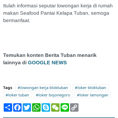
Itulah informasi seputar lowongan kerja di rumah
makan Seafood Pantai Kelapa Tuban, semoga
bermanfaat.
Temukan konten Berita Tuban menarik
lainnya di
GOOGLE NEWS
Tags
lowongan kerja bloktuban
loker bloktuban
loker tuban
loker bojonegoro
loker lamongan
Share
Facebook
Twitter
WhatsApp
Skype
WeChat
Line
Copy
Link
Lowongan Kerja Pramuniaga di Toko