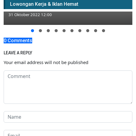
Lowongan Kerja & Iklan Hemat
Elizabeth Penempatan Bojonegoro
31 Oktober 2022 12:00
0 Comments
LEAVE A REPLY
Your email address will not be published