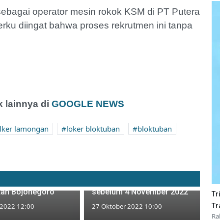
 sebagai operator mesin rokok KSM di PT Putera
rku diingat bahwa proses rekrutmen ini tanpa
 lainnya di
GOOGLE NEWS
lker lamongan
loker bloktuban
bloktuban
 Kerja Pramuniaga
Lowongan Kerja Crew Store
lizabeth
Alfamart Gresik, Daftar
an Bojonegoro
sebelum 4 November 2022
Tr
Tr
 2022 12:00
27 Oktober 2022 10:00
Ra