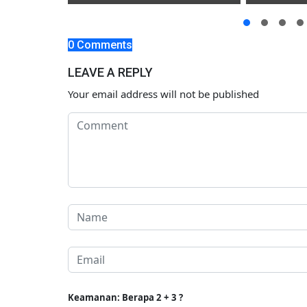
kter
Ulama
0 Comments
LEAVE A REPLY
Your email address will not be published
Keamanan: Berapa 2 + 3 ?