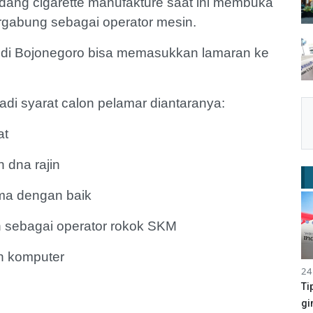
dang cigarette manufakture saat ini membuka
rgabung sebagai operator mesin.
i di Bojonegoro bisa memasukkan lamaran ke
adi syarat calon pelamar diantaranya:
at
in dna rajin
ma dengan baik
 sebagai operator rokok SKM
n komputer
24
Ti
gi