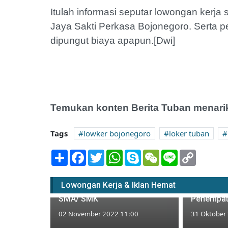
Itulah informasi seputar lowongan kerja
Jaya Sakti Perkasa Bojonegoro. Serta pe
dipungut biaya apapun.[Dwi]
Temukan konten Berita Tuban menarik
Tags
lowker bojonegoro
loker tuban
Share
Facebook
Twitter
WhatsApp
Skype
WeChat
Line
Copy
Link
Lowongan Kerja di Warung
Makan Seafood Pantai
Lowongan
Lowongan Kerja & Iklan Hemat
Kelapa Panyuran Tuban untuk
di Toko E
SMA/ SMK
Penempat
02 November 2022 11:00
31 Oktober