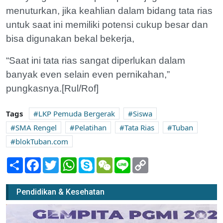
menuturkan, jika keahlian dalam bidang tata rias
untuk saat ini memiliki potensi cukup besar dan
bisa digunakan bekal bekerja,
“Saat ini tata rias sangat diperlukan dalam
banyak even selain even pernikahan,”
pungkasnya.[Rul/Rof]
Tags
LKP Pemuda Bergerak
Siswa
SMA Rengel
Pelatihan
Tata Rias
Tuban
blokTuban.com
Share
Facebook
Twitter
WhatsApp
Skype
WeChat
Line
Copy
Link
Pendidikan & Kesehatan