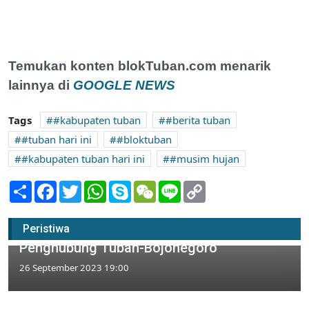
Temukan konten blokTuban.com menarik
lainnya di
GOOGLE NEWS
Tags
#kabupaten tuban
#berita tuban
#tuban hari ini
#bloktuban
#kabupaten tuban hari ini
#musim hujan
Share
Facebook
Twitter
WhatsApp
Skype
WeChat
Line
Copy
Link
Ditargetkan Rampung Akhir 2023, Begini
Peristiwa
Progres Pengerjaan Jembatan Glendeng
Penghubung Tuban-Bojonegoro
26 September 2023 19:00