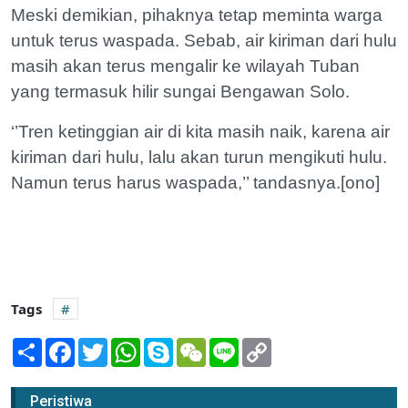
Meski demikian, pihaknya tetap meminta warga
untuk terus waspada. Sebab, air kiriman dari hulu
masih akan terus mengalir ke wilayah Tuban
yang termasuk hilir sungai Bengawan Solo.
‘’Tren ketinggian air di kita masih naik, karena air
kiriman dari hulu, lalu akan turun mengikuti hulu.
Namun terus harus waspada,’’ tandasnya.[ono]
Tags
Share
Facebook
Twitter
WhatsApp
Skype
WeChat
Line
Copy
Link
Sudah 746 Rumah Terendam
Peristiwa