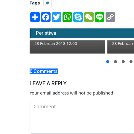
Tags
Share
Facebook
Twitter
WhatsApp
Skype
WeChat
Line
Copy
Link
Bengawan Meluap, Sejumlah
Titik di Kecamatan Rengel
Mengapa 
Peristiwa
Terendam
Bertebara
23 Februari 2018 12:00
23 Februari
Kotak
0 Comments
si
LEAVE A REPLY
Your email address will not be published