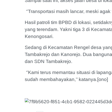
Sampai saat ini, akses jalan desa di loka
‘’Transportasi masih lancar, meski agak 
Hasil patroli tim BPBD di lokasi, setid
yang terendam. Yakni tiga 3 di Kecamat
Kenongosari.
Sedang di Kecamatan Rengel desa yang 
Tambakrejo dan Kanorejo. Dua bangun
dan SDN Tambakrejo.
‘’Kami terus memantau situasi di lapanga
sudah membahayakan,’’ katanya.[ono]