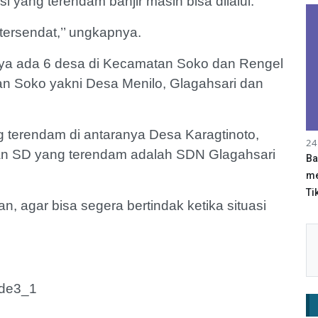
si yang terendam banjir masih bisa dilalui.
tersendat,’’ ungkapnya.
aknya ada 6 desa di Kecamatan Soko dan Rengel
an Soko yakni Desa Menilo, Glagahsari dan
terendam di antaranya Desa Karagtinoto,
24
an SD yang terendam adalah SDN Glagahsari
Ba
me
Tik
n, agar bisa segera bertindak ketika situasi