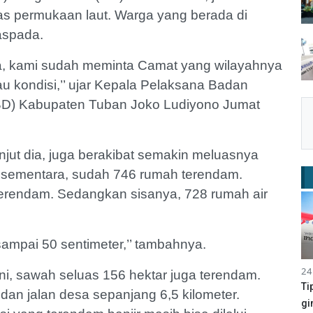
tas permukaan laut. Warga yang berada di
waspada.
rga, kami sudah meminta Camat yang wilayahnya
u kondisi,’’ ujar Kepala Pelaksana Badan
D) Kabupaten Tuban Joko Ludiyono Jumat
anjut dia, juga berakibat semakin meluasnya
n sementara, sudah 746 rumah terendam.
erendam. Sedangkan sisanya, 728 rumah air
r sampai 50 sentimeter,’’ tambahnya.
24
ini, sawah seluas 156 hektar juga terendam.
Ti
an jalan desa sepanjang 6,5 kilometer.
gi