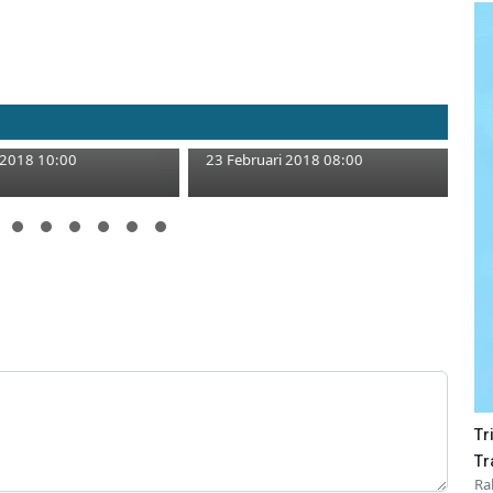
APK Itu Masih
Polsek Soko Terus Imbau
n
Pemuda Tak Balap Liar
 2018 10:00
23 Februari 2018 08:00
Tr
Tr
Ra