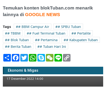
Temukan konten blokTuban.com menarik
lainnya di
GOOGLE NEWS
Tags
# BBM Campur Air
# SPBU Tuban
# TBBM
# Fuel Terminal Tuban
# Pertalite
# Blok Tuban
# Pertamina
# Kabupaten Tuban
# Berita Tuban
# Tuban Hari Ini
Share
Facebook
Twitter
WhatsApp
Skype
WeChat
Line
Copy
Link
Terekam CCTV, Pria Bertopi Merah Kembali
Mencuri pada Toko Aksesoris Handphone
Ekonomi & Migas
di Tuban
17 Desember 2022 14:00