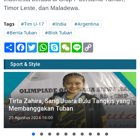
Timor Leste, dan Maladewa.
Tags
Tim U-17
India
Argentina
Berita Tuban
Blok Tuban
Share
Facebook
Twitter
WhatsApp
Skype
WeChat
Line
Copy
Link
Sport & Style
Tirta Zahira, Sang Juara Bulu Tangkis yang
Membanggakan Tuban
25 Agustus 2024 16:00