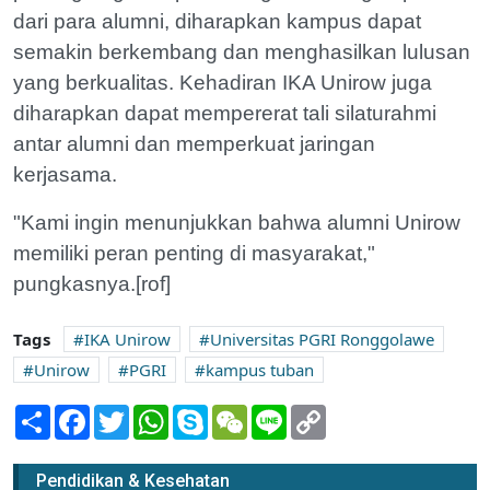
dari para alumni, diharapkan kampus dapat
semakin berkembang dan menghasilkan lulusan
yang berkualitas. Kehadiran IKA Unirow juga
diharapkan dapat mempererat tali silaturahmi
antar alumni dan memperkuat jaringan
kerjasama.
"Kami ingin menunjukkan bahwa alumni Unirow
memiliki peran penting di masyarakat,"
pungkasnya.[rof]
Tags
IKA Unirow
Universitas PGRI Ronggolawe
Unirow
PGRI
kampus tuban
Share
Facebook
Twitter
WhatsApp
Skype
WeChat
Line
Copy
Link
Pendidikan & Kesehatan