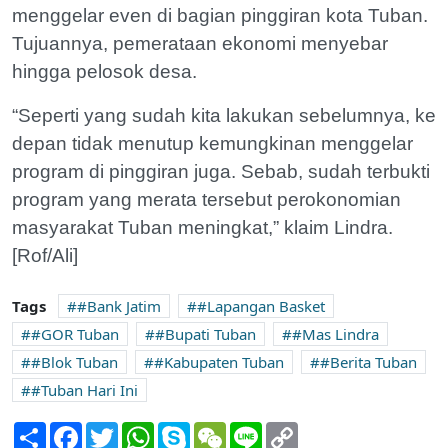
menggelar even di bagian pinggiran kota Tuban.
Tujuannya, pemerataan ekonomi menyebar
hingga pelosok desa.
“Seperti yang sudah kita lakukan sebelumnya, ke
depan tidak menutup kemungkinan menggelar
program di pinggiran juga. Sebab, sudah terbukti
program yang merata tersebut perokonomian
masyarakat Tuban meningkat,” klaim Lindra.
[Rof/Ali]
Tags
#Bank Jatim
#Lapangan Basket
#GOR Tuban
#Bupati Tuban
#Mas Lindra
#Blok Tuban
#Kabupaten Tuban
#Berita Tuban
#Tuban Hari Ini
Share
Facebook
Twitter
WhatsApp
Skype
WeChat
Line
Copy
Link