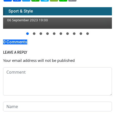
Antisipasi Kebakaran Tak Terulang, Kilang
GRR Tuban akan Perbaiki Sistem
Sport & Style
Manajemen Keamanan
06 September 2023 19:00
0 Comments
LEAVE A REPLY
Your email address will not be published