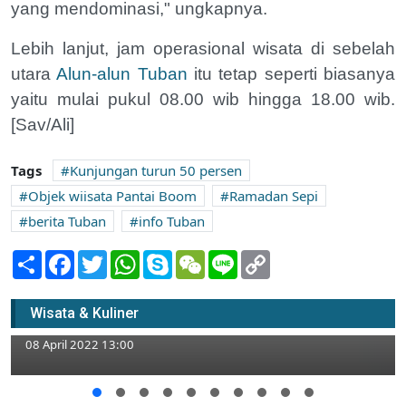
yang mendominasi," ungkapnya.
Lebih lanjut, jam operasional wisata di sebelah
utara
Alun-alun Tuban
itu tetap seperti biasanya
yaitu mulai pukul 08.00 wib hingga 18.00 wib.
[Sav/Ali]
Tags
Kunjungan turun 50 persen
Objek wiisata Pantai Boom
Ramadan Sepi
berita Tuban
info Tuban
Share
Facebook
Twitter
WhatsApp
Skype
WeChat
Line
Copy
Link
Tabrak Truk Gandengan di Jalan Pantura
Tuban, Pengemudi Pick Up Asal Kediri
Wisata & Kuliner
Meninggal
08 April 2022 13:00