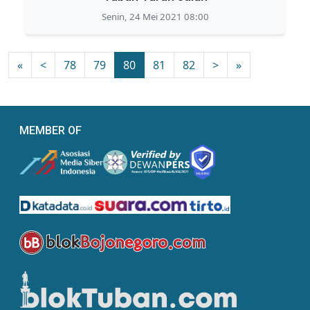
Senin, 24 Mei 2021 08:00
«
<
78
79
80
81
82
>
»
MEMBER OF