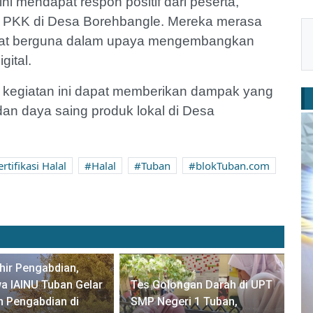
ini mendapat respon positif dari peserta,
u PKK di Desa Borehbangle. Mereka merasa
at berguna dalam upaya mengembangkan
gital.
 kegiatan ini dapat memberikan dampak yang
dan daya saing produk lokal di Desa
ertifikasi Halal
Halal
Tuban
blokTuban.com
hir Pengabdian,
a IAINU Tuban Gelar
Tes Golongan Darah di UPT
 Pengabdian di
SMP Negeri 1 Tuban,