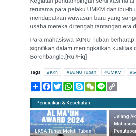
Kegiatan pendampingan sertifikasi halal 
terutama para pelaku UMKM dan ibu-ib
mendapatkan wawasan baru yang sang
usaha mereka di tengah tantangan era di
Para mahasiswa IAINU Tuban berharap,
signifikan dalam meningkatkan kualitas 
Borehbangle.[Rul/Fiq]
Tags
KKN
IAINU Tuban
UMKM
S
Share
Facebook
Twitter
WhatsApp
Skype
WeChat
Line
Copy
Link
Pendidikan & Kesehatan
Jelang Ak
Mahasisw
 BBGP
LKSA Tunas Melati Tuban
Penutupan