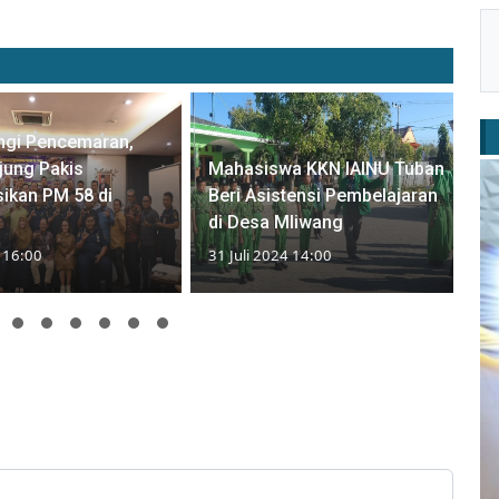
ngi Pencemaran,
jung Pakis
Mahasiswa KKN IAINU Tuban
sikan PM 58 di
Beri Asistensi Pembelajaran
di Desa Mliwang
4 16:00
31 Juli 2024 14:00