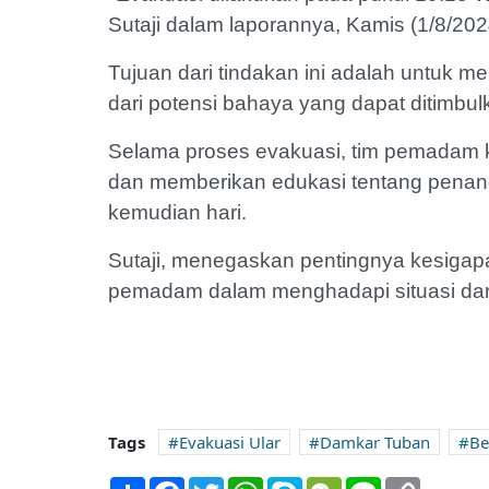
Sutaji dalam laporannya, Kamis (1/8/202
Tujuan dari tindakan ini adalah untuk
dari potensi bahaya yang dapat ditimbulk
Selama proses evakuasi, tim pemadam
dan memberikan edukasi tentang penanga
kemudian hari.
Sutaji, menegaskan pentingnya kesigap
pemadam dalam menghadapi situasi darurat
Tags
Evakuasi Ular
Damkar Tuban
Be
Share
Facebook
Twitter
WhatsApp
Skype
WeChat
Line
Copy