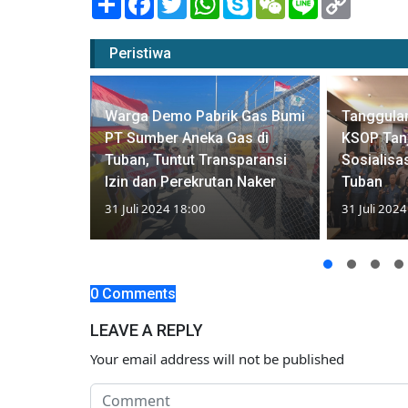
Link
Peristiwa
Warga Demo Pabrik Gas Bumi
Tanggula
ki Jalan
PT Sumber Aneka Gas di
KSOP Tan
o Viral di
Tuban, Tuntut Transparansi
Sosialisa
Izin dan Perekrutan Naker
Tuban
31 Juli 2024 18:00
31 Juli 202
0 Comments
LEAVE A REPLY
Your email address will not be published