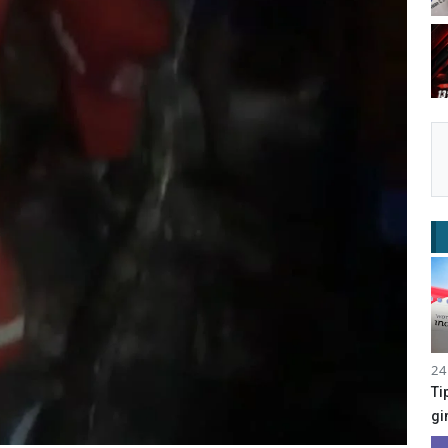
24
Ti
gi