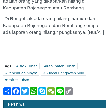
adalah orang yang dikabarkan hilang di
Kabupaten Bojonegoro atau Rembang.
“Di Rengel tak ada orang hilang, namun dari
Kabupaten Bojonegoro dan Rembang sempat
ada laporan orang hilang,” pungkasnya. [Nur/Ali]
Tags
Blok Tuban
Kabupaten Tuban
Penemuan Mayat
Sungai Bengawan Solo
Polres Tuban
Share
Facebook
Twitter
WhatsApp
Skype
WeChat
Line
Copy
Link
Peristiwa