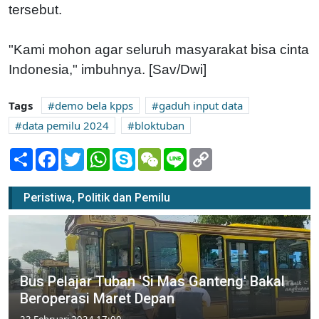
tersebut.
"Kami mohon agar seluruh masyarakat bisa cinta
Indonesia," imbuhnya. [Sav/Dwi]
Tags
demo bela kpps
gaduh input data
data pemilu 2024
bloktuban
Share
Facebook
Twitter
WhatsApp
Skype
WeChat
Line
Copy
Link
Peristiwa, Politik dan Pemilu
Bus Pelajar Tuban 'Si Mas Ganteng' Bakal
Beroperasi Maret Depan
23 Februari 2024 17:00