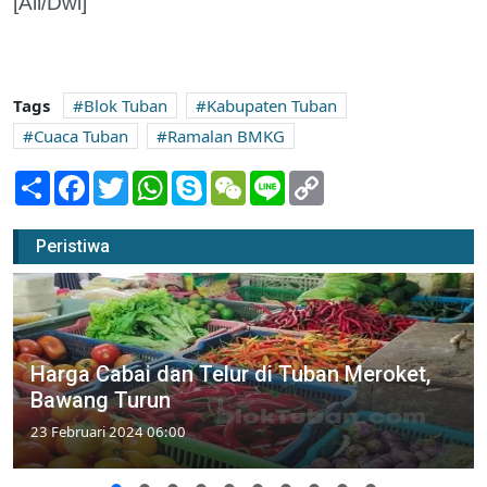
[Ali/Dwi]
Tags
Blok Tuban
Kabupaten Tuban
Cuaca Tuban
Ramalan BMKG
Share
Facebook
Twitter
WhatsApp
Skype
WeChat
Line
Copy
Link
Peristiwa
Harga Cabai dan Telur di Tuban Meroket,
Bawang Turun
23 Februari 2024 06:00