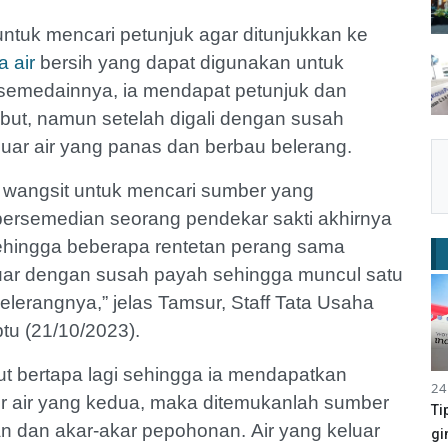
ntuk mencari petunjuk agar ditunjukkan ke
 air
bersih yang dapat digunakan untuk
rsemedainnya, ia mendapat petunjuk dan
sebut, namun setelah digali dengan susah
luar air yang panas dan berbau belerang.
 wangsit untuk mencari sumber yang
persemedian seorang pendekar sakti akhirnya
hingga beberapa rentetan perang sama
eluar dengan susah payah sehingga muncul satu
elerangnya,” jelas Tamsur, Staff Tata Usaha
tu (21/10/2023).
ut bertapa lagi sehingga ia mendapatkan
24
r air yang kedua, maka ditemukanlah sumber
Ti
uan dan akar-akar pepohonan.
Air yang keluar
gi