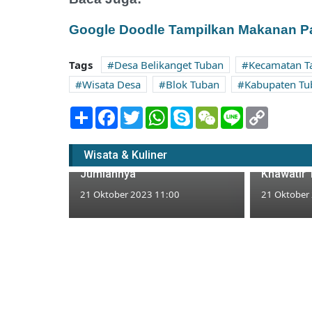
Google Doodle Tampilkan Makanan P
Tags
Desa Belikanget Tuban
Kecamatan 
Wisata Desa
Blok Tuban
Kabupaten Tu
Share
Facebook
Twitter
WhatsApp
Skype
WeChat
Line
Copy
Link
Jalan Kilang Tuban Akan
Gusur Bangunan Warga,
Pemkab T
Wisata & Kuliner
Pertamina Masih Hitung
Kekeringa
Jumlahnya
Khawatir 
21 Oktober 2023 11:00
21 Oktober
i, Darmaun
 Tiram di
t Puluhan