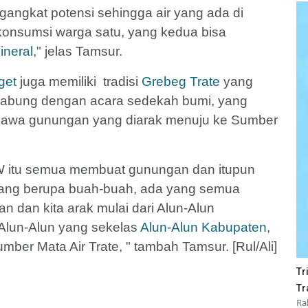
angkat potensi sehingga air yang ada di
ikonsumsi warga satu, yang kedua bisa
ineral
," jelas Tamsur.
get
juga memiliki
tradisi
Grebeg Trate
yang
igabung dengan acara sedekah bumi, yang
bawa gunungan yang diarak menuju ke Sumber
RW itu semua membuat gunungan dan itupun
ng berupa buah-buah, ada yang semua
an dan kita arak mulai dari Alun-Alun
t Alun-Alun yang sekelas
Alun-Alun Kabupaten
,
mber Mata Air Trate, " tambah Tamsur. [Rul/Ali]
Tr
Tr
Ra