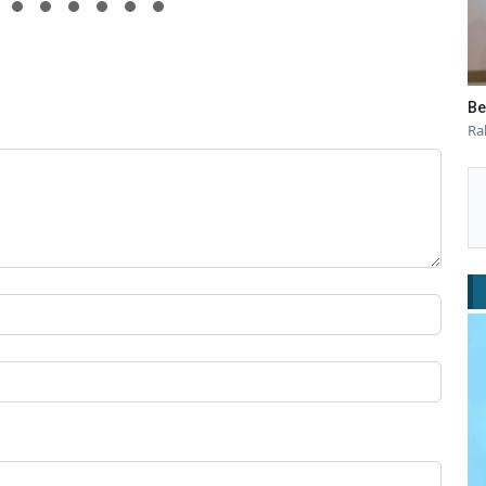
Be
Ra