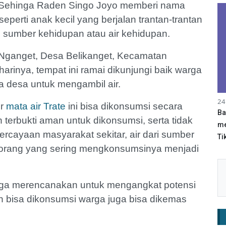
h. Sehinga Raden Singo Joyo memberi nama
eperti anak kecil yang berjal
a
n trantan-trantan
i sumber kehidupan atau air kehidupan.
 Nganget, Desa Belikanget, Kecamatan
rinya, tempat ini ramai dikunjungi baik warga
 desa untuk mengambil air.
24
er
mata air Trate
ini bisa dikonsumsi secara
Ba
terbukti aman untuk dikonsumsi, serta tidak
me
cayaan masyarakat sekitar, air dari sumber
Tik
t orang yang sering mengkonsumsinya menjadi
 juga merencanakan untuk mengangkat potensi
in bisa dikonsumsi warga juga bisa dikemas