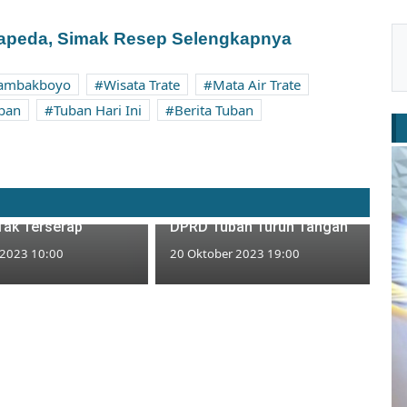
apeda, Simak Resep Selengkapnya
Tambakboyo
Wisata Trate
Mata Air Trate
ban
Tuban Hari Ini
Berita Tuban
uban Tak Ambil DSP
SMPN 1 Tuban Diduga
n Rp1 Miliar,
Diperas Oknum Wartawan,
Tak Terserap
DPRD Tuban Turun Tangan
 2023 10:00
20 Oktober 2023 19:00