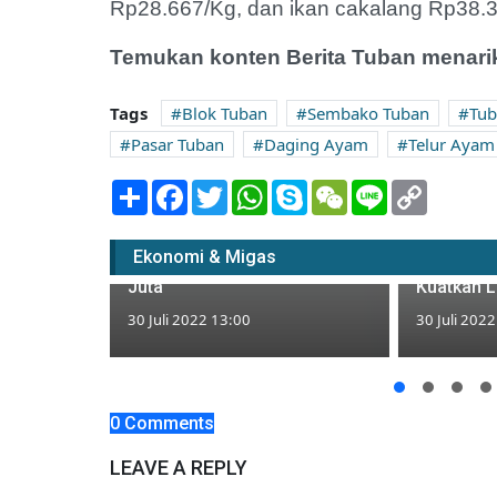
Rp28.667/Kg, dan ikan cakalang Rp38.33
Temukan konten Berita Tuban menarik
Tags
Blok Tuban
Sembako Tuban
Tub
Pasar Tuban
Daging Ayam
Telur Ayam
BNI Cabang Tuban Klaim
Share
Facebook
Twitter
WhatsApp
Skype
WeChat
Line
Copy
Link
Telah Blokir Kartu Kredit
Nasabahnya yang
Tiga Tahu
Ekonomi & Migas
Tabungannya Hilang Rp40
Tuban da
Juta
Kuatkan Li
30 Juli 2022 13:00
30 Juli 202
yarakat di
 Suro
0 Comments
LEAVE A REPLY