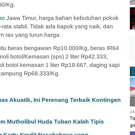
00/Kg.
po
Jawa Timur, harga bahan kebutuhan pokok
-rata stabil. Tidak ada bapok yang naik, dan
am ras yang turun harga.
yaitu beras bengawan Rp10.000/Kg, beras IR64
oli botol/Kemasan (sps) 2 liter Rp42.333,
i botol kemasan 1 liter Rp19.667, daging sapi
 kampung Rp68.333/Kg.
s Akuatik, Ini Perenang Terbaik Kontingen
24
Ti
im Mutholibul Huda Tuban Kalah Tipis
gi
r Kartu Kredit Nasabahnya yang