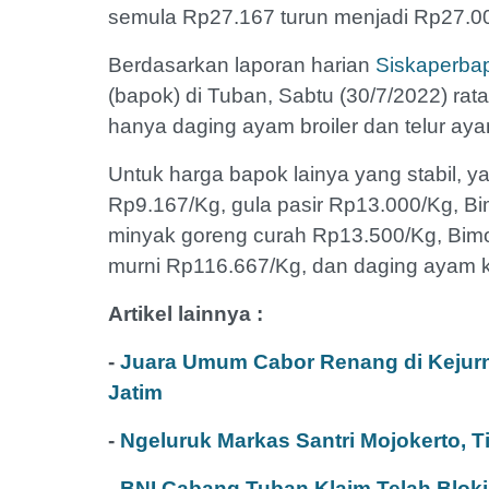
semula Rp27.167 turun menjadi Rp27.0
Berdasarkan laporan harian
Siskaperba
(bapok) di Tuban, Sabtu (30/7/2022) rata
hanya daging ayam broiler dan telur ay
Untuk harga bapok lainya yang stabil, 
Rp9.167/Kg, gula pasir Rp13.000/Kg, Bim
minyak goreng curah Rp13.500/Kg, Bimol
murni Rp116.667/Kg, dan daging ayam
Artikel lainnya :
-
Juara Umum Cabor Renang di Kejurna
Jatim
-
Ngeluruk Markas Santri Mojokerto, T
-
BNI Cabang Tuban Klaim Telah Bloki