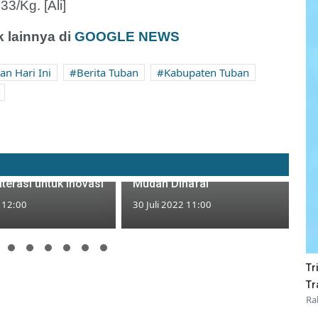
3/Kg. [Ali]
 lainnya di
GOOGLE NEWS
an Hari Ini
Berita Tuban
Kabupaten Tuban
n ke Depan, IGI
Lirik Lagu dan Chords 'Dunia
n SMAIT Al Uswah
Tipu-Tipu' - Yura Yunita yang
terasi untuk Inovasi
Mudah Dihafal
2 12:00
30 Juli 2022 11:00
Tr
Tr
Ra