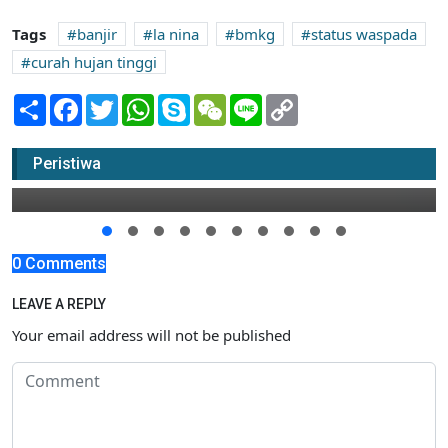
Tags
banjir
la nina
bmkg
status waspada
curah hujan tinggi
Share
Facebook
Twitter
WhatsApp
Skype
WeChat
Line
Copy
Link
Akhir Babak Kedua, Persatu Kalah 1-0
Peristiwa
16 November 2021 18:00
0 Comments
LEAVE A REPLY
Your email address will not be published