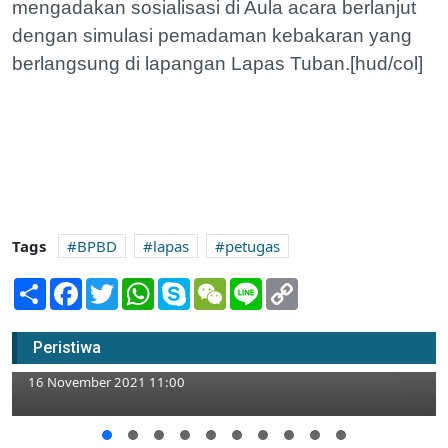
mengadakan sosialisasi di Aula acara berlanjut
dengan simulasi pemadaman kebakaran yang
berlangsung di lapangan Lapas Tuban.[hud/col]
Tags
BPBD
lapas
petugas
Share
Facebook
Twitter
WhatsApp
Skype
WeChat
Line
Copy
Link
Jelang Akhir Tahun, Jaksa Tuban
Musnahkan Barang Bukti 100 Perkara Sejak
Peristiwa
2020
16 November 2021 11:00