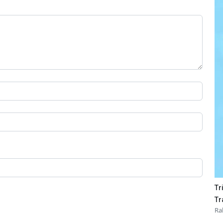
Tr
Tr
Ra