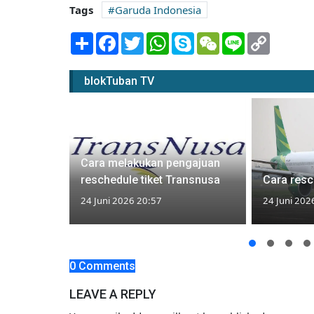
Tags
Garuda Indonesia
Share
Facebook
Twitter
WhatsApp
Skype
WeChat
Line
Copy
Link
blokTuban TV
ngajuan
Cara melakukan pengajuan
ransnusa
reschedule tiket Transnusa
Cara resch
24 Juni 2026 20:57
24 Juni 202
0 Comments
LEAVE A REPLY