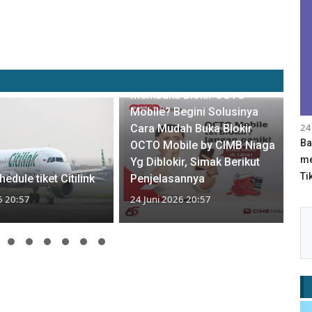
Tips Bagaimana Cara
Membuka Blokir OCTO
Mobile? Begini Solusinya
24
Cara Mudah Buka Blokir
Ba
OCTO Mobile by CIMB Niaga
me
Yg Diblokir, Simak Berikut
Tik
edule tiket Citilink
Penjelasannya
6 20:57
24 Juni 2026 20:57