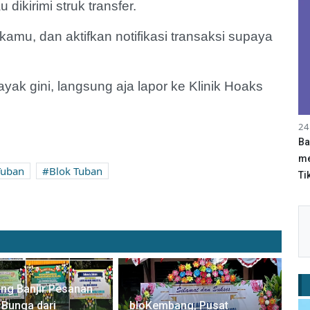
dikirimi struk transfer.
kamu, dan aktifkan notifikasi transaksi supaya
ak gini, langsung aja lapor ke Klinik Hoaks
24
Ba
me
Tuban
Blok Tuban
Tik
ng Banjir Pesanan
Bunga dari
bloKembang, Pusat