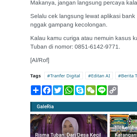
Makanya, jangan langsung percaya kalau 
Selalu cek langsung lewat aplikasi bank 
nggak gampang kecolongan.
Kalau kamu curiga atau nemuin kasus kay
Tuban di nomor: 0851-6142-9771.
[Al/Rof]
Tags
Tranfer Digital
Editan AI
Berita 
Share
Facebook
Twitter
WhatsApp
Skype
WeChat
Line
Copy
Link
GaleRia
bloKemba
t Area
Risma Tuban: Dari Desa Kecil
Karangan 