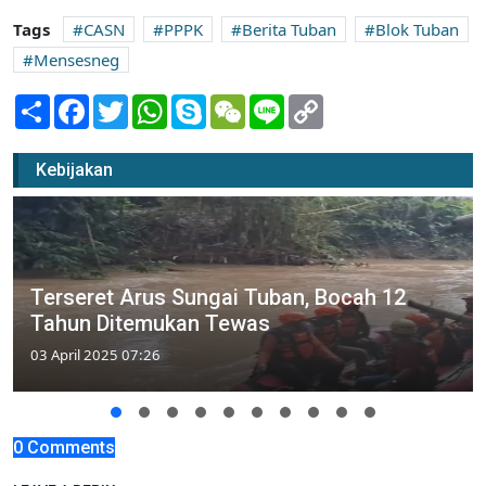
Tags
CASN
PPPK
Berita Tuban
Blok Tuban
Mensesneg
Share
Facebook
Twitter
WhatsApp
Skype
WeChat
Line
Copy
Link
Kebijakan
Terseret Arus Sungai Tuban, Bocah 12
Tahun Ditemukan Tewas
03 April 2025 07:26
0 Comments