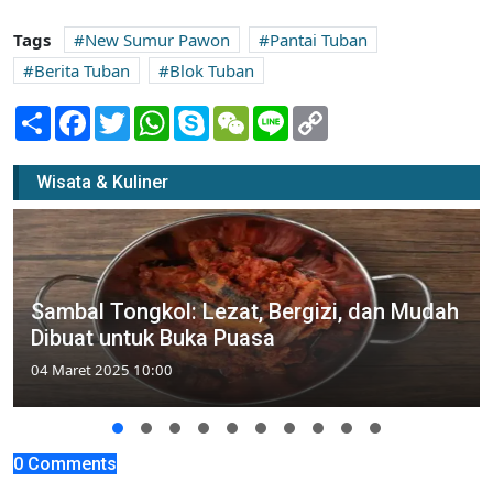
Tags
New Sumur Pawon
Pantai Tuban
Berita Tuban
Blok Tuban
Share
Facebook
Twitter
WhatsApp
Skype
WeChat
Line
Copy
Link
Wisata & Kuliner
Sambal Tongkol: Lezat, Bergizi, dan Mudah
Dibuat untuk Buka Puasa
04 Maret 2025 10:00
0 Comments