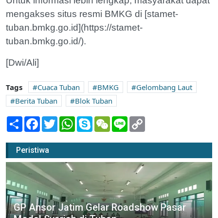
Untuk informasi lebih lengkap, masyarakat dapat
mengakses situs resmi BMKG di [stamet-
tuban.bmkg.go.id](https://stamet-
tuban.bmkg.go.id/).
[Dwi/Ali]
Tags
Cuaca Tuban
BMKG
Gelombang Laut
Berita Tuban
Blok Tuban
Share
Facebook
Twitter
WhatsApp
Skype
WeChat
Line
Copy
Link
Peristiwa
GP Ansor Jatim Gelar Roadshow Pasar