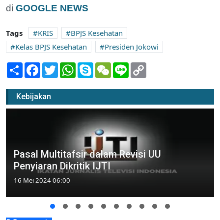
di
GOOGLE NEWS
Tags
KRIS
BPJS Kesehatan
Kelas BPJS Kesehatan
Presiden Jokowi
Share
Facebook
Twitter
WhatsApp
Skype
WeChat
Line
Copy
Link
Kebijakan
Pasal Multitafsir dalam Revisi UU
Penyiaran Dikritik IJTI
16 Mei 2024 06:00