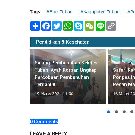
Tags
Blok Tuban
Kabupaten Tuban
Pe
Share
Facebook
Twitter
WhatsApp
Skype
WeChat
Line
Copy
Link
Pendidikan & Kesehatan
tok Elpiji
Sidang Pembunuhan Sekdes
ki Harga
Tuban, Ayah Korban Ungkap
Safari Ra
s
Percobaan Pembunuhan
Ponpes Imr
Terdahulu
Pesan Ma
19 Maret 2024 11:00
18 Maret 2
0 Comments
LEAVE A REPLY