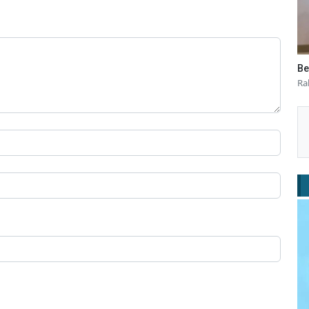
Be
Ra