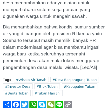
desa menambahkan adanya niatan untuk
memperbaharui sistem kerja peraian yang
digunakan warga untuk mengairi sawah.
Dia menambahkan bahwa kondisi sumur sumber
air yang di bangun oleh presiden RI kedua yaitu
Soeharto tersebut masih memiliki banyak PR
dalam modernisasi agar bisa membantu irigasi
warga baru ketika seluruhnya terbenahi
pemerintah desa akan mulai fokus menggarap
pengembangan desa melalui wisata. [Leo/Ali]
Tags
Wisata Air Tanah
Desa Banjaragung Tuban
Investor Desa
Blok Tuban
Kabupaten Tuban
Berita Tuban
Tuban Hari Ini
Share
Facebook
Twitter
WhatsApp
Skype
WeChat
Line
Copy
Link