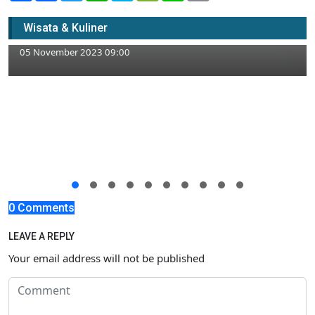
Pantangan Warga Desa Kedungjambe
Wisata & Kuliner
Singgahan Tuban Pelihara Kuda
05 November 2023 09:00
0 Comments
LEAVE A REPLY
Your email address will not be published