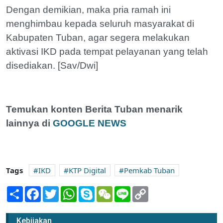
Dengan demikian, maka pria ramah ini
menghimbau kepada seluruh masyarakat di
Kabupaten Tuban, agar segera melakukan
aktivasi IKD pada tempat pelayanan yang telah
disediakan. [Sav/Dwi]
Temukan konten Berita Tuban menarik
lainnya di
GOOGLE NEWS
Tags
IKD
KTP Digital
Pemkab Tuban
Share
Facebook
Twitter
WhatsApp
Skype
WeChat
Line
Copy
Link
Masyarakat Tuban Antusias Kunjungi
Pameran Seni Rupa di Gedung Budaya
Kebijakan