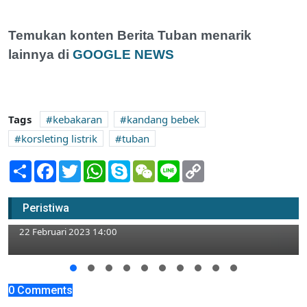
Temukan konten Berita Tuban menarik
lainnya di
GOOGLE NEWS
Tags
kebakaran
kandang bebek
korsleting listrik
tuban
Share
Facebook
Twitter
WhatsApp
Skype
WeChat
Line
Copy
Link
Siswa MTs Diberi Bimbingan Perkawinan
Peristiwa
untuk Cegah Pernikahan Dini
22 Februari 2023 14:00
0 Comments