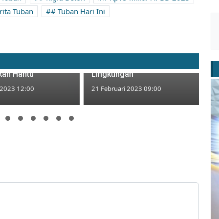
rita Tuban
# Tuban Hari Ini
ggal di Tengah
SKK Migas â€“ KKKS dan
Keluarga di Tuban
Pemkab Sleman Tanam 5000
Takut Ular Dibanding
Pohon untuk Pengembangan
an Hantu
Lingkungan
 2023 12:00
21 Februari 2023 09:00