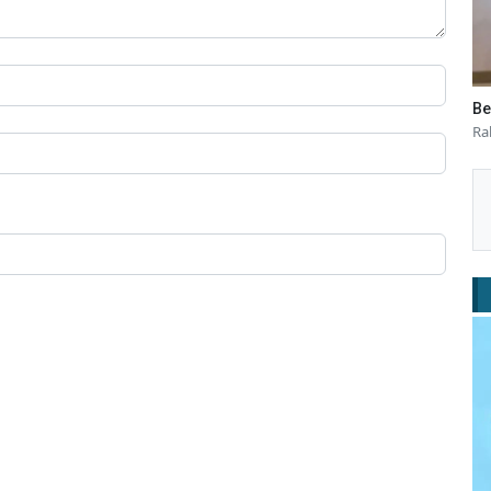
Be
Ra