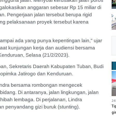
ngguna jalan. Menyoal kerusakan jalan poros
alokasikan anggaran sebesar Rp 15 miliar di
. Pengerjaan jalan tersebut berupa rigid
ng pelaksanaan proyek tersebut karena
mpai ada yang punya kepentingan lain," ujar
 saat kunjungan kerja dan audiensi bersama
Kenduruan, Selasa (21/2/2023).
ban, Sekretaris Daerah Kabupaten Tuban, Budi
kopimka Jatirogo dan Kenduruan.
indra bersama rombongan mengecek
dang. Di antaranya, jalan lingkungan, jalan
 hibah lembaga. Di perjalanan, Lindra
24
Ti
 penyandang gizi buruk (stunting).
gi