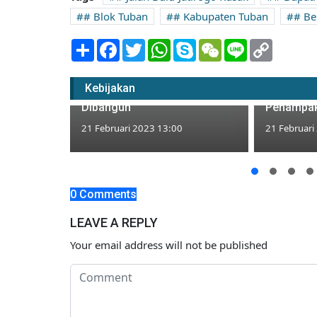
# Blok Tuban
# Kabupaten Tuban
# Be
Share
Facebook
Twitter
WhatsApp
Skype
WeChat
Line
Copy
Link
Pilu Petani Desa Kanorejo
Betah Tin
Tuban, Usul Tanggul Sejak
Kuburan, 
Kebijakan
2014 tapi Tak Kunjung
Ini Lebih 
Dibangun
Penampak
21 Februari 2023 13:00
21 Februari
 Objek
da yang
0 Comments
LEAVE A REPLY
Your email address will not be published