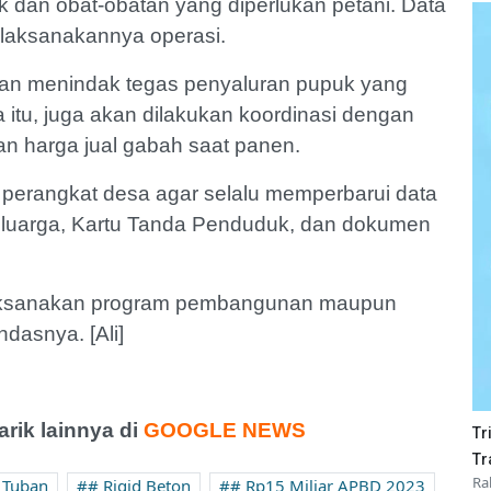
dan obat-obatan yang diperlukan petani. Data
ilaksanakannya operasi.
n menindak tegas penyaluran pupuk yang
 itu, juga akan dilakukan koordinasi dengan
an harga jual gabah saat panen.
perangkat desa agar selalu memperbarui data
Keluarga, Kartu Tanda Penduduk, dan dokumen
laksanakan program pembangunan maupun
ndasnya. [Ali]
ik lainnya di
GOOGLE NEWS
Tr
Tr
Ra
 Tuban
# Rigid Beton
# Rp15 Miliar APBD 2023