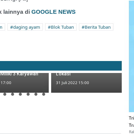
 lainnya di
GOOGLE NEWS
am
daging ayam
Blok Tuban
Berita Tuban
ik Pengusaha
Dua Hari Warga Tuban Cium
awang di Tuban,
Bau Busuk dari Dalam Sumur,
ndah Profesi
Petugas Gabungan Datangi
Miliki 3 Karyawan
Lokasi
2 17:00
31 Juli 2022 15:00
Tr
Tr
Ra