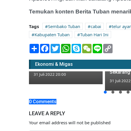
Temukan konten Berita Tuban menarik
Tags
Sembako Tuban
cabai
telur ay
Kabupaten Tuban
Tuban Hari Ini
Share
Facebook
Twitter
WhatsApp
Skype
WeChat
Line
Copy
Link
Titik Bal
Vaksin Covid-19 Dosis
Kerupuk B
Keempat di Jatim, Sasaran
Ekonomi & Migas
Sempat Pi
Pertama Nakes
Sekarang 
31 Juli 2022 20:00
31 Juli 202
, Selamat
0 Comments
idup Tajir
LEAVE A REPLY
Your email address will not be published