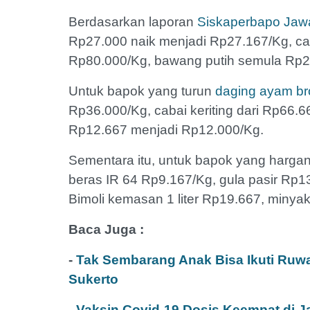
Berdasarkan laporan
Siskaperbapo Jaw
Rp27.000 naik menjadi Rp27.167/Kg, ca
Rp80.000/Kg, bawang putih semula Rp2
Untuk bapok yang turun
daging ayam bro
Rp36.000/Kg, cabai keriting dari Rp66.
Rp12.667 menjadi Rp12.000/Kg.
Sementara itu, untuk bapok yang hargan
beras IR 64 Rp9.167/Kg, gula pasir Rp13
Bimoli kemasan 1 liter Rp19.667, minya
Baca Juga :
-
Tak Sembarang Anak Bisa Ikuti Ruw
Sukerto
-
Vaksin Covid-19 Dosis Keempat di J