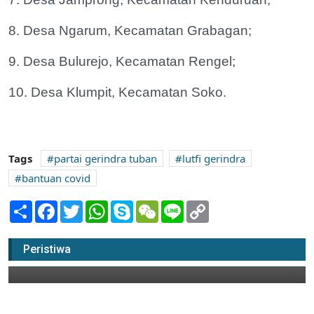
8. Desa Ngarum, Kecamatan Grabagan;
9. Desa Bulurejo, Kecamatan Rengel;
10. Desa Klumpit, Kecamatan Soko.
Tags
partai gerindra tuban
lutfi gerindra
bantuan covid
Share
Facebook
Twitter
WhatsApp
Skype
WeChat
Line
Copy
Link
Terus Berkarya Meski Pandemi
Peristiwa
19 November 2021 05:00