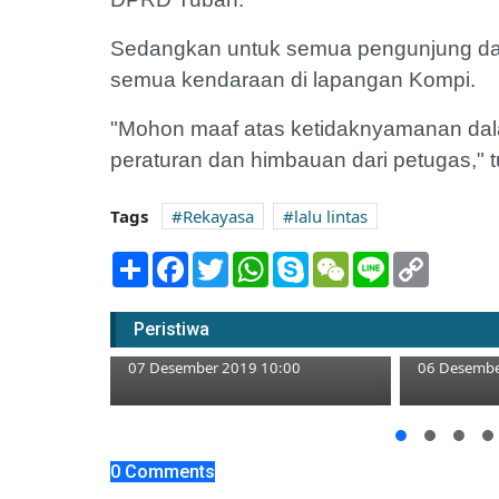
Sedangkan untuk semua pengunjung da
semua kendaraan di lapangan Kompi.
"Mohon maaf atas ketidaknyamanan dalam
peraturan dan himbauan dari petugas," tut
Tags
Rekayasa
lalu lintas
Share
Facebook
Twitter
WhatsApp
Skype
WeChat
Line
Copy
Link
Warga Tuban Segel Tower
Baru Ada 
Peristiwa
Provider
Tuban yan
07 Desember 2019 10:00
06 Desembe
ik Roboh,
bagian
0 Comments