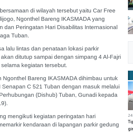
g bersamaan di wilayah tersebut yaitu Car Free
Kalijogo, Ngonthel Bareng IKASMADA yang
dan Peringatan Hari Disabilitas Internasional
raga Tuban.
alu lintas dan penataan lokasi parkir
o akan ditutup sampai dengan simpang 4 Al-Fajri
r selama kegiatan tersebut.
an Ngonthel Bareng IKASMADA dihimbau untuk
I Senapan C 521 Tuban dengan masuk melalui
as Perhubungan (Dishub) Tuban, Gunadi kepada
9).
24
g mengikuti kegiatan peringatan hari
Ti
k memarkir kendaraan di lapangan parkir gedung
gi