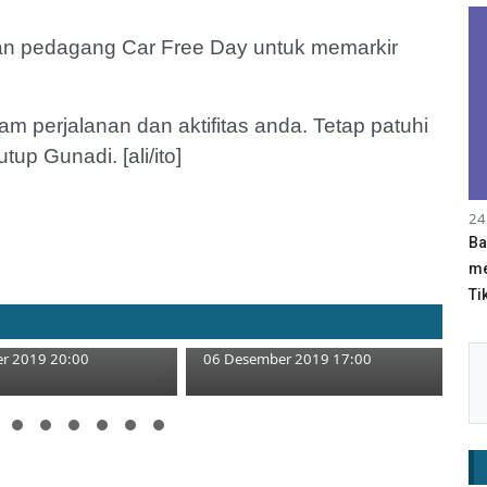
n pedagang Car Free Day untuk memarkir
 perjalanan dan aktifitas anda. Tetap patuhi
up Gunadi. [ali/ito]
24
Ba
me
Tik
37.900 Anak di
Akhir Tahun, PA Putus 2.428
g Punya KIA
Pasangan
r 2019 20:00
06 Desember 2019 17:00