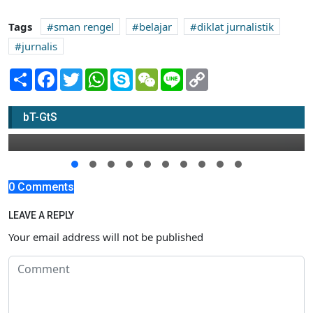
Tags
sman rengel
belajar
diklat jurnalistik
jurnalis
Share
Facebook
Twitter
WhatsApp
Skype
WeChat
Line
Copy
Link
Kumpulkan 132 Poin, Tuban Juara MTQ
bT-GtS
02 November 2019 06:00
0 Comments
LEAVE A REPLY
Your email address will not be published