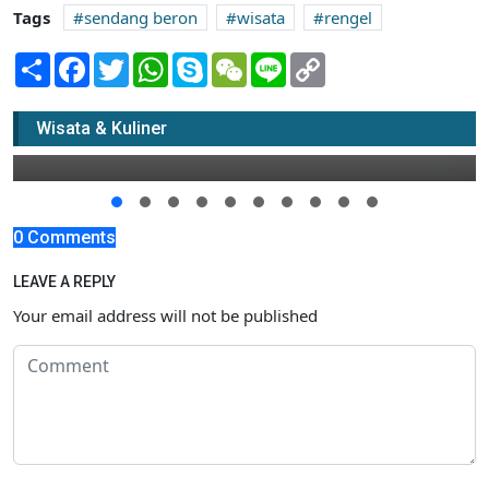
Tags
sendang beron
wisata
rengel
Share
Facebook
Twitter
WhatsApp
Skype
WeChat
Line
Copy
Link
Dilauncing 15 Desember, Diskon 50 Persen
Wisata & Kuliner
14 Desember 2017 09:00
0 Comments
LEAVE A REPLY
Your email address will not be published