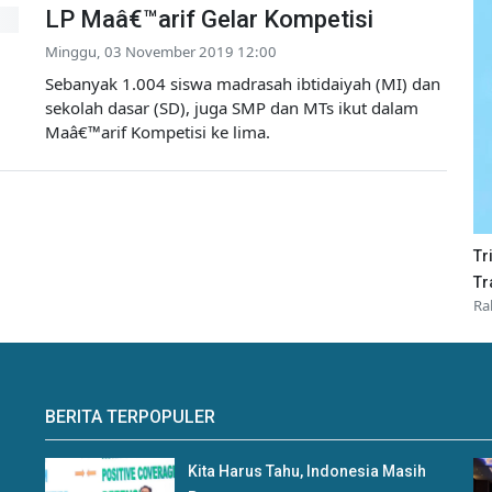
LP Maâ€™arif Gelar Kompetisi
Minggu, 03 November 2019 12:00
Sebanyak 1.004 siswa madrasah ibtidaiyah (MI) dan
sekolah dasar (SD), juga SMP dan MTs ikut dalam
Maâ€™arif Kompetisi ke lima.
Tr
Tr
Ra
BERITA TERPOPULER
Kita Harus Tahu, Indonesia Masih