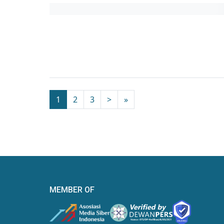
1
2
3
>
»
MEMBER OF