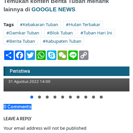
Temukan konten Berita Tuban menarik
lainnya di
GOOGLE NEWS
Tags
Kebakaran Tuban
Hutan Terbakar
Damkar Tuban
Blok Tuban
Tuban Hari Ini
Berita Tuban
Kabupaten Tuban
Share
Facebook
Twitter
WhatsApp
Skype
WeChat
Line
Copy
Link
Pawai Budaya Ratusan Pelajar SLTP-SLTA
Plumpang Tuban Tempuh Rute 3,5
Peristiwa
Kilometer
31 Agustus 2022 14:00
0 Comments
LEAVE A REPLY
Your email address will not be published