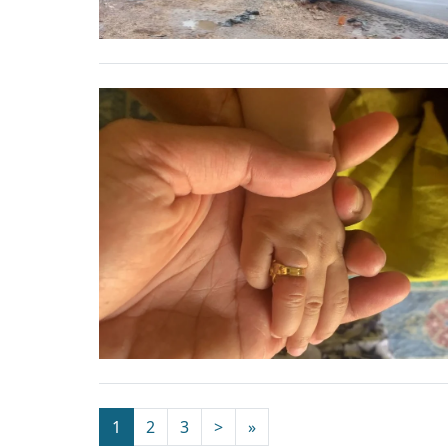
1
2
3
>
»