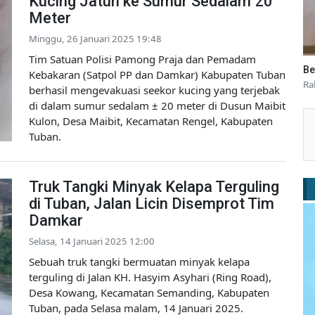
Kucing Jatuh ke Sumur Sedalam 20
Meter
Minggu, 26 Januari 2025 19:48
Tim Satuan Polisi Pamong Praja dan Pemadam
Be
Kebakaran (Satpol PP dan Damkar) Kabupaten Tuban
Ra
berhasil mengevakuasi seekor kucing yang terjebak
di dalam sumur sedalam ± 20 meter di Dusun Maibit
Kulon, Desa Maibit, Kecamatan Rengel, Kabupaten
Tuban.
Truk Tangki Minyak Kelapa Terguling
di Tuban, Jalan Licin Disemprot Tim
Damkar
Selasa, 14 Januari 2025 12:00
Sebuah truk tangki bermuatan minyak kelapa
terguling di Jalan KH. Hasyim Asyhari (Ring Road),
Desa Kowang, Kecamatan Semanding, Kabupaten
Tuban, pada Selasa malam, 14 Januari 2025.