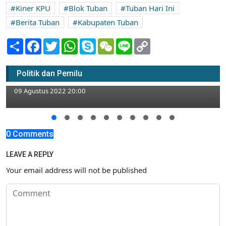
Kiner KPU
Blok Tuban
Tuban Hari Ini
Berita Tuban
Kabupaten Tuban
Share
Facebook
Twitter
WhatsApp
Skype
WeChat
Line
Copy
Link
Tak Merasa Ikut Partai Politik, 3 Warga
Tuban yang Namanya Dicatut Lapor
Politik dan Pemilu
Bawaslu
09 Agustus 2022 20:00
0 Comments
LEAVE A REPLY
Your email address will not be published