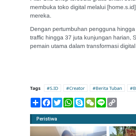
membuka toko digital melalui [home.s.id
mereka.
Dengan pertumbuhan pengguna hingga 81
traffic hingga 37 juta kunjungan harian,
pemain utama dalam transformasi digital 
Tags
S.ID
Creator
Berita Tuban
B
Share
Facebook
Twitter
WhatsApp
Skype
WeChat
Line
Copy
Link
Peristiwa