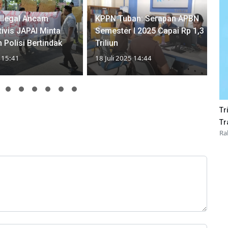
Ilegal Ancam
KPPN Tuban: Serapan APBN
tivis JAPAI Minta
Semester I 2025 Capai Rp 1,3
 Polisi Bertindak
Triliun
5 15:41
18 Juli 2025 14:44
Tr
Tr
Ra