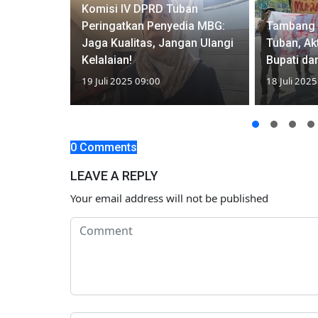
Komisi IV DPRD Tuban
ensi
Peringatkan Penyedia MBG:
Tambang 
rai
Jaga Kualitas, Jangan Ulangi
Tuban, Ak
Prabowo?
Kelalaian!
Bupati dan
19 Juli 2025 09:00
18 Juli 202
0 Comments
LEAVE A REPLY
Your email address will not be published