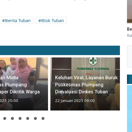
Berita Tuban
Blok Tuban
Be
Ra
an Minta
Keluhan Viral, Layanan Buruk
s Plumpang
Puskesmas Plumpang
per Dikritik Warga
Dievaluasi Dinkes Tuban
2025 20:00
22 Januari 2025 09:00