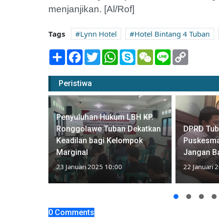
menjanjikan. [Al/Rof]
Tags
Lynn Hotel
Hotel Bintang 4 Tuban
Share
Facebook
Twitter
WhatsApp
Skype
WeChat
Line
Copy
Link
Peristiwa
Penyuluhan Hukum LBH KP.
aspada,
Ronggolawe Tuban Dekatkan
DPRD Tub
 Ancam
Keadilan bagi Kelompok
Puskesma
Marginal
Jangan Ba
23 Januari 2025 10:00
22 Januari 
0 Comments