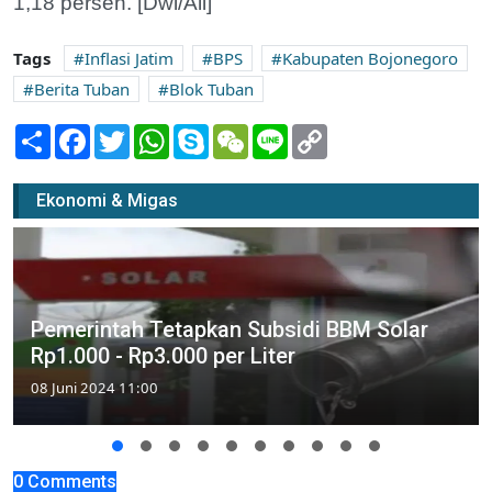
1,18 persen. [Dwi/Ali]
Tags
Inflasi Jatim
BPS
Kabupaten Bojonegoro
Berita Tuban
Blok Tuban
Share
Facebook
Twitter
WhatsApp
Skype
WeChat
Line
Copy
Link
Ekonomi & Migas
Pemerintah Tetapkan Subsidi BBM Solar
Rp1.000 - Rp3.000 per Liter
08 Juni 2024 11:00
0 Comments